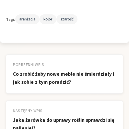
Tagi:
aranżacja
kolor
szarość
Nawigacja
wpisu
POPRZEDNI WPIS
Co zrobić żeby nowe meble nie śmierdziały i
jak sobie z tym poradzić?
NASTĘPNY WPIS
Jaka żarówka do uprawy roślin sprawdzi się
najlepiej?