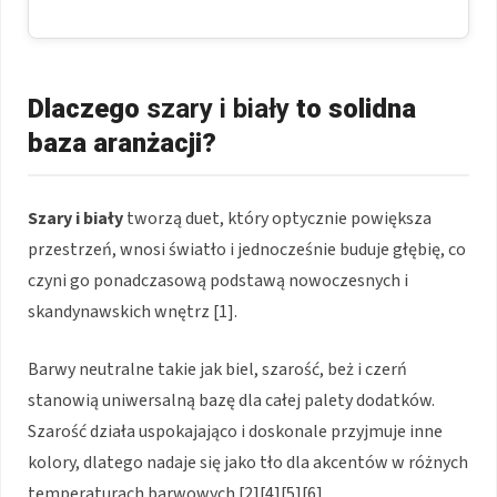
Dlaczego
szary i biały
to solidna
baza aranżacji?
Szary i biały
tworzą duet, który optycznie powiększa
przestrzeń, wnosi światło i jednocześnie buduje głębię, co
czyni go ponadczasową podstawą nowoczesnych i
skandynawskich wnętrz [1].
Barwy neutralne takie jak biel, szarość, beż i czerń
stanowią uniwersalną bazę dla całej palety dodatków.
Szarość działa uspokajająco i doskonale przyjmuje inne
kolory, dlatego nadaje się jako tło dla akcentów w różnych
temperaturach barwowych [2][4][5][6].