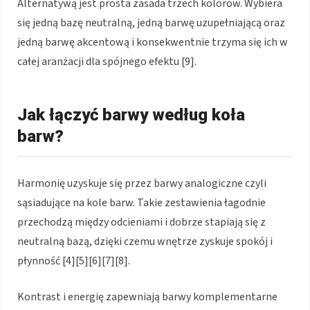
Alternatywą jest prosta zasada trzech kolorów. Wybiera
się jedną bazę neutralną, jedną barwę uzupełniającą oraz
jedną barwę akcentową i konsekwentnie trzyma się ich w
całej aranżacji dla spójnego efektu [9].
Jak łączyć barwy według koła
barw?
Harmonię uzyskuje się przez barwy analogiczne czyli
sąsiadujące na kole barw. Takie zestawienia łagodnie
przechodzą między odcieniami i dobrze stapiają się z
neutralną bazą, dzięki czemu wnętrze zyskuje spokój i
płynność [4][5][6][7][8].
Kontrast i energię zapewniają barwy komplementarne