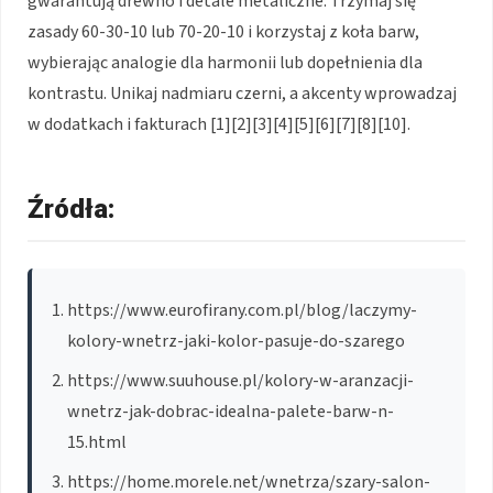
gwarantują drewno i detale metaliczne. Trzymaj się
zasady 60-30-10 lub 70-20-10 i korzystaj z koła barw,
wybierając analogie dla harmonii lub dopełnienia dla
kontrastu. Unikaj nadmiaru czerni, a akcenty wprowadzaj
w dodatkach i fakturach [1][2][3][4][5][6][7][8][10].
Źródła:
https://www.eurofirany.com.pl/blog/laczymy-
kolory-wnetrz-jaki-kolor-pasuje-do-szarego
https://www.suuhouse.pl/kolory-w-aranzacji-
wnetrz-jak-dobrac-idealna-palete-barw-n-
15.html
https://home.morele.net/wnetrza/szary-salon-