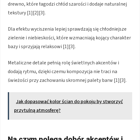
drewno, które łagodzi chłód szarości i dodaje naturalnej
tekstury [1][2][3].
Dla efektu wyciszenia lepiej sprawdzają się chłodniejsze
zielenie i niebieskości, które wzmacniają kojący charakter
bazy i sprzyjają relaksowi [1][3].
Metaliczne detale pełnią rolę świetlnych akcentów i
dodają rytmu, dzięki czemu kompozycja nie traci na
świeżości przy zachowaniu skromnej palety barw [1][3].
Jak dopasować kolor ścian do pokoju by stworzyć
przytulną atmosferę?
Na czym polega dobór akcentów i