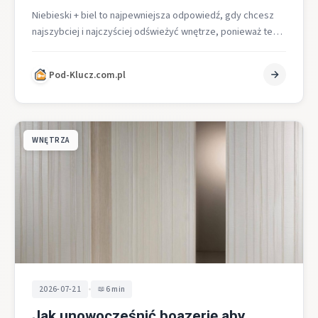
Nie­bieski + biel to najpewniejsza odpowiedź, gdy chcesz
najszybciej i najczyściej odświeżyć wnętrze, ponieważ ten
duet zapewnia poczucie lekkości, przestrzeni…
Pod-Klucz.com.pl
WNĘTRZA
•
2026-07-21
6 min
Jak unowocześnić boazerię aby