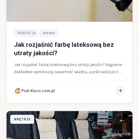
•
2026-07-14
6 min
Jak rozjaśnić farbę lateksową bez
utraty jakości?
Jak rozjaśnić farbę lateksową bez utraty jakości? Najpierw
dokładnie wymieszaj zawartość wiadra, a jeśli nadal jest
zbyt gęsta lub chcesz…
Pod-Klucz.com.pl
WNĘTRZA