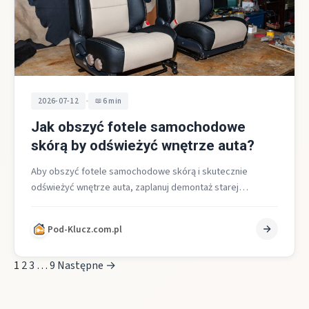
•
2026-07-12
6 min
Jak obszyć fotele samochodowe
skórą by odświeżyć wnętrze auta?
Aby obszyć fotele samochodowe skórą i skutecznie
odświeżyć wnętrze auta, zaplanuj demontaż starej
tapicerki, wykonaj dokładne pomiary, przygotuj szablony,
wytnij…
Pod-Klucz.com.pl
1
2
3
…
9
Następne →