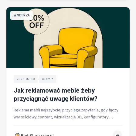
WNĘTRZA
•
2026-07-30
7 min
Jak reklamować meble żeby
przyciągnąć uwagę klientów?
Reklama mebli najszybciej przyciąga zapytania, gdy łączy
wartościowy content, wizualizacje 3D, konfiguratory
produktów, precyzyjne targetowanie oraz solidne SEO i
UX…
Pod-Klucz.com.pl