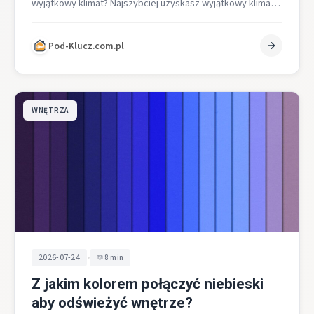
wyjątkowy klimat? Najszybciej uzyskasz wyjątkowy klimat
w sypialni na poddaszu, gdy zastosujesz jasny…
Pod-Klucz.com.pl
WNĘTRZA
•
2026-07-24
8 min
Z jakim kolorem połączyć niebieski
aby odświeżyć wnętrze?