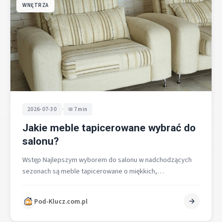
WNĘTRZA
•
2026-07-30
7 min
Jakie meble tapicerowane wybrać do
salonu?
Wstęp Najlepszym wyborem do salonu w nadchodzących
sezonach są meble tapicerowane o miękkich,
zaokrąglonych liniach, w ciepłych odcieniach ziemi,
wykonane…
Pod-Klucz.com.pl