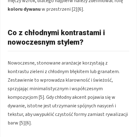
męczy wzrok, dlatego najpierw należy zdefiniować rolę
koloru dywanu
w przestrzeni [2][6].
Co z chłodnymi kontrastami i
nowoczesnym stylem?
Nowoczesne, stonowane aranżacje korzystają z
kontrastu zieleni z chłodnym błękitem lub granatem.
Zestawienie to wprowadza klarowność i świeżość,
sprzyjając minimalistycznym i współczesnym
kompozycjom [5]. Gdy chłodny akcent pojawia się w
dywanie, istotne jest utrzymanie spójnych nasyceń i
tekstur, aby uwypuklić czystość formy zamiast rywalizacji
barw [5][6].