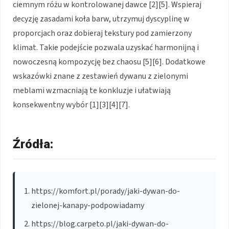
ciemnym różu w kontrolowanej dawce [2][5]. Wspieraj
decyzję zasadami koła barw, utrzymuj dyscyplinę w
proporcjach oraz dobieraj tekstury pod zamierzony
klimat. Takie podejście pozwala uzyskać harmonijną i
nowoczesną kompozycję bez chaosu [5][6]. Dodatkowe
wskazówki znane z zestawień dywanu z zielonymi
meblami wzmacniają te konkluzje i ułatwiają
konsekwentny wybór [1][3][4][7].
Źródła:
https://komfort.pl/porady/jaki-dywan-do-
zielonej-kanapy-podpowiadamy
https://blog.carpeto.pl/jaki-dywan-do-