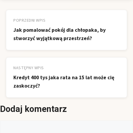
Nawigacja
wpisu
POPRZEDNI WPIS
Jak pomalować pokój dla chłopaka, by
stworzyć wyjątkową przestrzeń?
NASTĘPNY WPIS
Kredyt 400 tys jaka rata na 15 lat może cię
zaskoczyć?
Dodaj komentarz
Komentarz