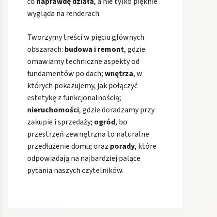
co
naprawdę działa
, a nie tylko pięknie
wygląda na renderach.
Tworzymy treści w pięciu głównych
obszarach:
budowa i remont
, gdzie
omawiamy techniczne aspekty od
fundamentów po dach;
wnętrza
, w
których pokazujemy, jak połączyć
estetykę z funkcjonalnością;
nieruchomości
, gdzie doradzamy przy
zakupie i sprzedaży;
ogród
, bo
przestrzeń zewnętrzna to naturalne
przedłużenie domu; oraz
porady
, które
odpowiadają na najbardziej palące
pytania naszych czytelników.