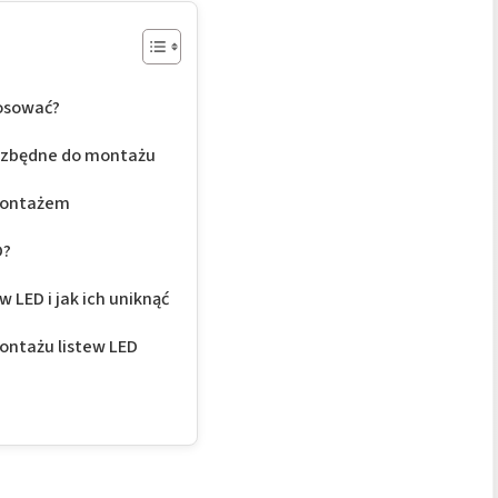
tosować?
ezbędne do montażu
montażem
D?
 LED i jak ich uniknąć
ntażu listew LED