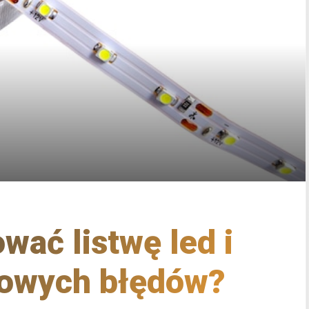
wać listwę led i
powych błędów?