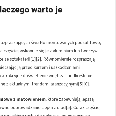
dlaczego warto je
 i rozpraszających światło montowanych podsufitowo,
jczęściej wykonuje się je z aluminium lub tworzyw
e ze sztukaterii[1][2]. Równomiernie rozpraszają
ieczając ją przed kurzem i uszkodzeniami
atrakcyjne doświetlenie wnętrza i podkreślenie
dne z aktualnymi trendami aranżacyjnymi[5][6].
miniowe z matowieniem
, które zapewniają lepszą
wne odprowadzanie ciepła z diod[5]. Coraz częściej
zy czujnikiem ruchu do dekoracji nowoczesnych