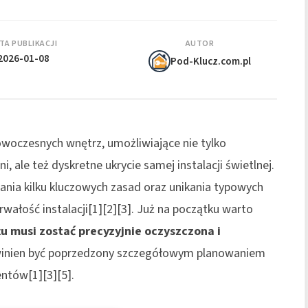
TA PUBLIKACJI
AUTOR
2026-01-08
Pod-Klucz.com.pl
woczesnych wnętrz, umożliwiające nie tylko
 ale też dyskretne ukrycie samej instalacji świetlnej.
ia kilku kluczowych zasad oraz unikania typowych
wałość instalacji[1][2][3]. Już na początku warto
 musi zostać precyzyjnie oczyszczona i
owinien być poprzedzony szczegółowym planowaniem
ntów[1][3][5].