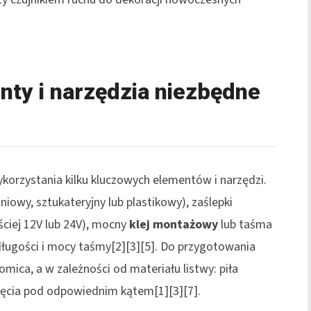
y i narzędzia niezbędne
rzystania kilku kluczowych elementów i narzędzi.
niowy, sztukateryjny lub plastikowy), zaślepki
ściej 12V lub 24V), mocny
klej montażowy
lub taśma
ługości i mocy taśmy[2][3][5]. Do przygotowania
mica, a w zależności od materiału listwy: piła
cięcia pod odpowiednim kątem[1][3][7].