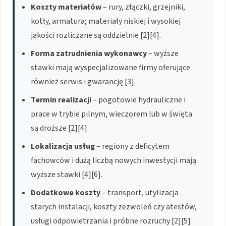
Koszty materiałów
– rury, złączki, grzejniki,
kotły, armatura; materiały niskiej i wysokiej
jakości rozliczane są oddzielnie [2][4].
Forma zatrudnienia wykonawcy
– wyższe
stawki mają wyspecjalizowane firmy oferujące
również serwis i gwarancję [3].
Termin realizacji
– pogotowie hydrauliczne i
prace w trybie pilnym, wieczorem lub w święta
są droższe [2][4].
Lokalizacja usług
– regiony z deficytem
fachowców i dużą liczbą nowych inwestycji mają
wyższe stawki [4][6].
Dodatkowe koszty
– transport, utylizacja
starych instalacji, koszty zezwoleń czy atestów,
usługi odpowietrzania i próbne rozruchy [2][5]