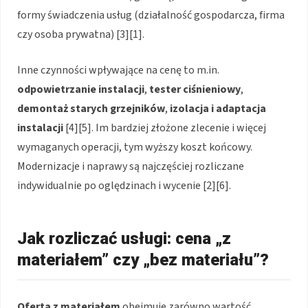
formy świadczenia usług (działalność gospodarcza, firma
czy osoba prywatna) [3][1].
Inne czynności wpływające na cenę to m.in.
odpowietrzanie instalacji
,
tester ciśnieniowy
,
demontaż starych grzejników
,
izolacja i adaptacja
instalacji
[4][5]. Im bardziej złożone zlecenie i więcej
wymaganych operacji, tym wyższy koszt końcowy.
Modernizacje i naprawy są najczęściej rozliczane
indywidualnie po oględzinach i wycenie [2][6].
Jak rozliczać usługi: cena „z
materiałem” czy „bez materiału”?
Oferta z materiałem
obejmuje zarówno wartość