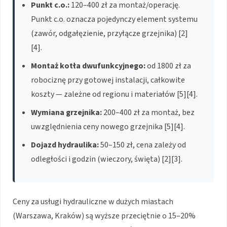
Punkt c.o.:
120–400 zł za montaż/operację.
Punkt c.o. oznacza pojedynczy element systemu
(zawór, odgałęzienie, przyłącze grzejnika) [2]
[4].
Montaż kotła dwufunkcyjnego:
od 1800 zł za
robociznę przy gotowej instalacji, całkowite
koszty — zależne od regionu i materiałów [5][4].
Wymiana grzejnika:
200–400 zł za montaż, bez
uwzględnienia ceny nowego grzejnika [5][4].
Dojazd hydraulika:
50–150 zł, cena zależy od
odległości i godzin (wieczory, święta) [2][3].
Ceny za usługi hydrauliczne w dużych miastach
(Warszawa, Kraków) są wyższe przeciętnie o 15–20%