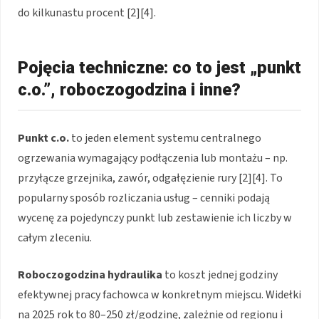
do kilkunastu procent [2][4].
Pojęcia techniczne: co to jest „punkt
c.o.”, roboczogodzina i inne?
Punkt c.o.
to jeden element systemu centralnego
ogrzewania wymagający podłączenia lub montażu – np.
przyłącze grzejnika, zawór, odgałęzienie rury [2][4]. To
popularny sposób rozliczania usług – cenniki podają
wycenę za pojedynczy punkt lub zestawienie ich liczby w
całym zleceniu.
Roboczogodzina hydraulika
to koszt jednej godziny
efektywnej pracy fachowca w konkretnym miejscu. Widełki
na 2025 rok to 80–250 zł/godzinę, zależnie od regionu i