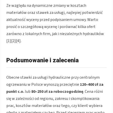
Ze względu na dynamiczne zmiany w kosztach
materiałów oraz stawek za usługi, najlepiej potwierdzić
aktualność wyceny przed podpisaniem umowy. Warto
prosić o szczegółową wycenę i porównać kilka ofert
zarówno z lokalnych firm, jak i niezależnych hydraulików
[1][2][4].
Podsumowanie i zalecenia
Obecne stawki za usługi hydrauliczne przy centralnym
ogrzewaniu w Polsce wynoszą przeciętnie
120–400 zł za
punkt c.o.
lub
80–250 zł za roboczogodzinę
. Cena różni
się w zależności od regionu, zakresu i skomplikowania
prac, kosztów materiałów oraz tego, czy klient wybiera
ofertę z materiałem czy bez. Przed zleceniem prac warto