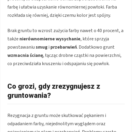
farbę i ułatwia uzyskanie równomiernej powłoki. Farba
rozkłada się równiej, dzięki czemu kolor jest spójny.
Brak gruntu to wzrost zużycia farby nawet o 40 procent, a
także
nierównomierne wysychanie
, które sprzyja
powstawaniu
smug
i
przebarwień
. Dodatkowo grunt
wzmacnia ścianę
, łącząc drobne cząstki na powierzchni,
co przeciwdziała kruszeniu i odspajaniu się powłok.
Co grozi, gdy zrezygnujesz z
gruntowania?
Rezygnacja z gruntu może skutkować pękaniem i
odpadaniem farby, niejednolitym wyglądem oraz