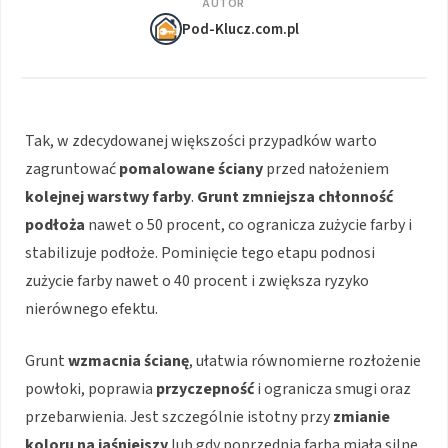
AUTOR
Pod-Klucz.com.pl
Tak, w zdecydowanej większości przypadków warto
zagruntować
pomalowane ściany
przed nałożeniem
kolejnej warstwy farby
.
Grunt zmniejsza chłonność
podłoża
nawet o 50 procent, co ogranicza zużycie farby i
stabilizuje podłoże. Pominięcie tego etapu podnosi
zużycie farby nawet o 40 procent i zwiększa ryzyko
nierównego efektu.
Grunt
wzmacnia ścianę
, ułatwia równomierne rozłożenie
powłoki, poprawia
przyczepność
i ogranicza smugi oraz
przebarwienia. Jest szczególnie istotny przy
zmianie
koloru na jaśniejszy
lub gdy poprzednia farba miała silne