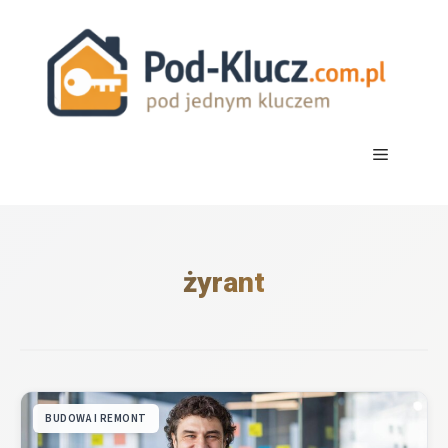
Przejdź
do
treści
Menu
żyrant
BUDOWA I REMONT