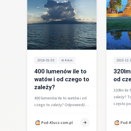
•
2026-01-03
4 min
2025-12-
400 lumenów ile to
320lm 
watów i od czego to
od cze
zależy?
320lm ile 
zależy? To
400 lumenów ile to watów i od
często p
czego to zależy? Odpowiedź
nowego źr
brzmi: 400 lumenów nie
Odpowie
odpowiada jednej, stałej
Pod-Klucz.com.pl
Pod-K
wartości w…