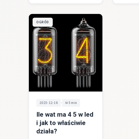
OGRÓD
•
2025-12-16
5 min
Ile wat ma 4 5 w led
i jak to właściwie
działa?