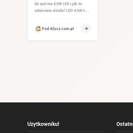
Ile wat ma 4.5W LED i jak to
właściwie działa? LED 4.5W to
najczęściej spotykany standard
mocy diod
Pod-Klucz.com.pl
elektroluminescencyjnych
stosowany…
Użytkowniku!
Ostatn