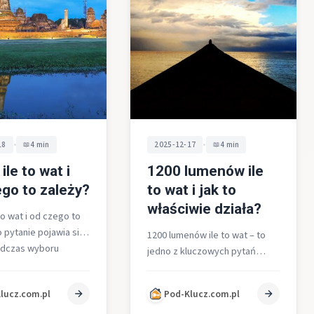
•
•
18
4 min
2025-12-17
4 min
ile to wat i
1200 lumenów ile
go to zależy?
to wat i jak to
właściwie działa?
to wat i od czego to
 pytanie pojawia się
1200 lumenów ile to wat – to
odczas wyboru
jedno z kluczowych pytań
ódła światła.
podczas wyboru
dź…
nowoczesnych źródeł światła.
lucz.com.pl
Pod-Klucz.com.pl
Już na wstępie należy…