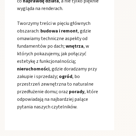
co
naprawdę działa
, a nie tylko pięknie
wygląda na renderach.
Tworzymy treści w pięciu głównych
obszarach:
budowa i remont
, gdzie
omawiamy techniczne aspekty od
fundamentów po dach;
wnętrza
, w
których pokazujemy, jak połączyć
estetykę z funkcjonalnością;
nieruchomości
, gdzie doradzamy przy
zakupie i sprzedaży;
ogród
, bo
przestrzeń zewnętrzna to naturalne
przedłużenie domu; oraz
porady
, które
odpowiadają na najbardziej palące
pytania naszych czytelników.