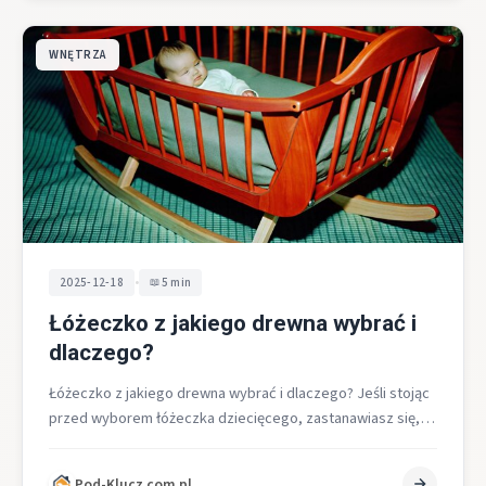
WNĘTRZA
•
2025-12-18
5 min
Łóżeczko z jakiego drewna wybrać i
dlaczego?
Łóżeczko z jakiego drewna wybrać i dlaczego? Jeśli stojąc
przed wyborem łóżeczka dziecięcego, zastanawiasz się,
jaki gatunek drewna zagwarantuje trwałość,…
Pod-Klucz.com.pl