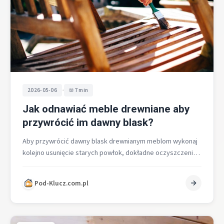
•
2026-05-06
7 min
Jak odnawiać meble drewniane aby
przywrócić im dawny blask?
Aby przywrócić dawny blask drewnianym meblom wykonaj
kolejno usunięcie starych powłok, dokładne oczyszczenie i
szlifowanie, szpachlowanie ubytków, bejcowanie dla
koloru…
Pod-Klucz.com.pl