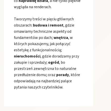
co
naprawdę działa
, a nie tylko pięknie
wygląda na renderach.
Tworzymy treści w pięciu głównych
obszarach:
budowa i remont
, gdzie
omawiamy techniczne aspekty od
fundamentów po dach;
wnętrza
, w
których pokazujemy, jak połączyć
estetykę z funkcjonalnością;
nieruchomości
, gdzie doradzamy przy
zakupie i sprzedaży;
ogród
, bo
przestrzeń zewnętrzna to naturalne
przedłużenie domu; oraz
porady
, które
odpowiadają na najbardziej palące
pytania naszych czytelników.